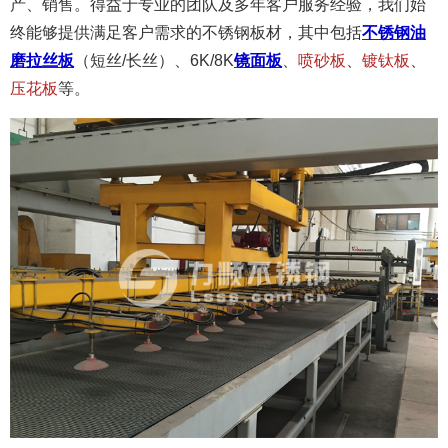
产、销售。得益于专业的团队及多年客户服务经验，我们始
终能够提供满足客户需求的不锈钢板材，其中包括
不锈钢油
磨拉丝板
（短丝/长丝）、6K/8K
镜面板
、
喷砂板
、
镀钛板
、
压花板
等。