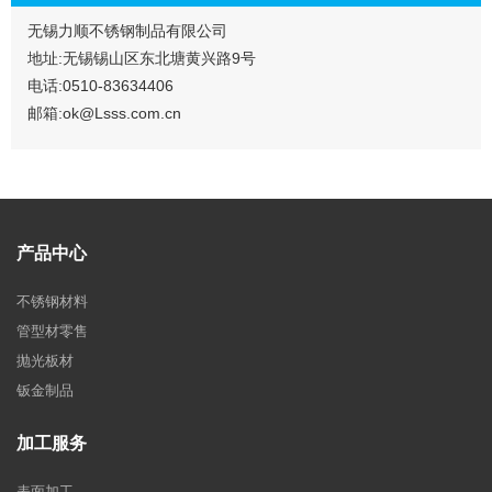
无锡力顺不锈钢制品有限公司
地址:无锡锡山区东北塘黄兴路9号
电话:0510-83634406
邮箱:ok@Lsss.com.cn
产品中心
不锈钢材料
管型材零售
抛光板材
钣金制品
加工服务
表面加工