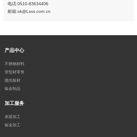
电话:0510-83634406
邮箱:ok@Lsss.com.cn
产品中心
不锈钢材料
管型材零售
抛光板材
钣金制品
加工服务
表面加工
钣金加工