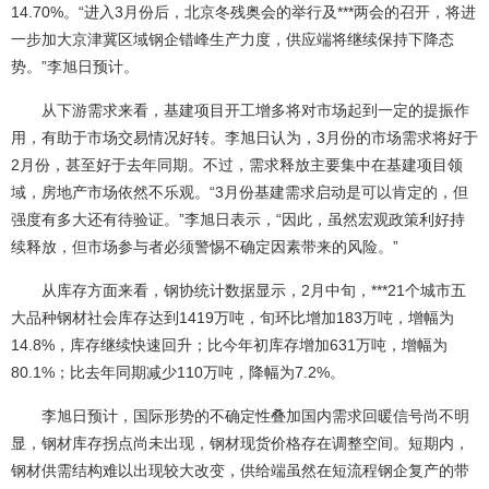
14.70%。“进入3月份后，北京冬残奥会的举行及***两会的召开，将进
一步加大京津冀区域钢企错峰生产力度，供应端将继续保持下降态
势。”李旭日预计。
从下游需求来看，基建项目开工增多将对市场起到一定的提振作
用，有助于市场交易情况好转。李旭日认为，3月份的市场需求将好于
2月份，甚至好于去年同期。不过，需求释放主要集中在基建项目领
域，房地产市场依然不乐观。“3月份基建需求启动是可以肯定的，但
强度有多大还有待验证。”李旭日表示，“因此，虽然宏观政策利好持
续释放，但市场参与者必须警惕不确定因素带来的风险。”
从库存方面来看，钢协统计数据显示，2月中旬，***21个城市五
大品种钢材社会库存达到1419万吨，旬环比增加183万吨，增幅为
14.8%，库存继续快速回升；比今年初库存增加631万吨，增幅为
80.1%；比去年同期减少110万吨，降幅为7.2%。
李旭日预计，国际形势的不确定性叠加国内需求回暖信号尚不明
显，钢材库存拐点尚未出现，钢材现货价格存在调整空间。短期内，
钢材供需结构难以出现较大改变，供给端虽然在短流程钢企复产的带