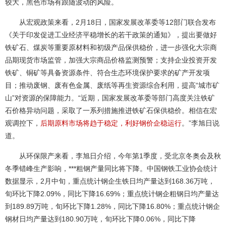
较大，黑色市场有跟随波动的风险。
从宏观政策来看，2月18日，国家发展改革委等12部门联合发布
《关于印发促进工业经济平稳增长的若干政策的通知》，提出要做好
铁矿石、煤炭等重要原材料和初级产品保供稳价，进一步强化大宗商
品期现货市场监管，加强大宗商品价格监测预警；支持企业投资开发
铁矿、铜矿等具备资源条件、符合生态环境保护要求的矿产开发项
目；推动废钢、废有色金属、废纸等再生资源综合利用，提高“城市矿
山”对资源的保障能力。“近期，国家发展改革委等部门高度关注铁矿
石价格异动问题，采取了一系列措施推进铁矿石保供稳价。相信在宏
观调控下，
后期原料市场将趋于稳定，利好钢价企稳运行
。”李旭日说
道。
从环保限产来看，李旭日介绍，今年第1季度，受北京冬奥会及秋
冬季错峰生产影响，***粗钢产量同比将下降。中国钢铁工业协会统计
数据显示，2月中旬，重点统计钢企生铁日均产量达到168.36万吨，
旬环比下降2.09%，同比下降16.69%；重点统计钢企粗钢日均产量达
到189.89万吨，旬环比下降1.28%，同比下降16.80%；重点统计钢企
钢材日均产量达到180.90万吨，旬环比下降0.06%，同比下降