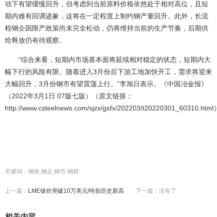
动下有望缓慢回升，但考虑到当前原料价格依然处于相对高位，且短
期内难有回调迹象，这将在一定程度上制约钢产量回升。此外，长流
程钢企因限产政策尚未完全松动，仍将维持当前的生产节奏，后期供
给释放仍有待观察。
“综合来看，短期内市场基本面将延续相对稳定的状态，短期内大
幅下行的风险有限。随着进入3月份后下游工地加快开工，需求将迎来
大幅回升，3月份钢市有望震荡上行。”李旭日表示。《中国冶金报》
（2022年3月1日 07版七版）（原文链接：
http://www.csteelnews.com/sjzx/gsfx/202203/t20220301_60310.html
关键词：钢铁,钢企,钢市,钢材
上一篇：
LME镍价突破10万美元/吨创历史新高
下一篇：没有了
相关内容