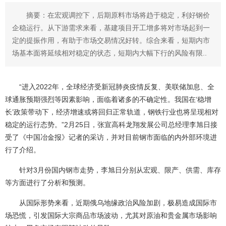
摘要：在宏观调控下，后期原料市场将趋于稳定，利好钢价
企稳运行。从下游需求来看，基建项目开工增多将对市场起到一
定的提振作用，有助于市场交易情况好转。综合来看，短期内市
场基本面将延续相对稳定的状态，短期内大幅下行的风险有限..
“进入2022年，全球经济受新冠肺炎疫情反复、美联储加息、全
球通胀预期强烈等因素影响，面临着诸多的不确定性。我国在‘稳增
长’政策带动下，经济增速或将回归正常轨道，钢铁行业也将呈现相对
稳定的运行态势。”2月25日，张宣高科龙翔发展公司总经理李旭日接
受了《中国冶金报》记者的采访，并对目前钢市面临的内外部环境进
行了介绍。
针对3月份国内钢市走势，李旭日分别从宏观、限产、供需、库存
等方面进行了分析和预测。
从国际形势来看，近期俄乌地缘政治风险加剧，极易造成国际市
场恐慌，引发国际大宗商品市场波动，尤其对原油和贵金属市场影响